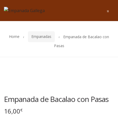
Skip
Skip
Men
to
to
navigation
content
Home
Empanadas
Empanada de Bacalao con
Pasas
Empanada de Bacalao con Pasas
16,00
€